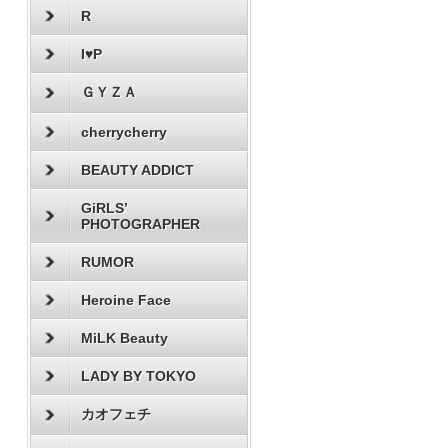
R
I♥P
ＧＹＺＡ
cherrycherry
BEAUTY ADDICT
GiRLS’
PHOTOGRAPHER
RUMOR
Heroine Face
MiLK Beauty
LADY BY TOKYO
カオフェチ