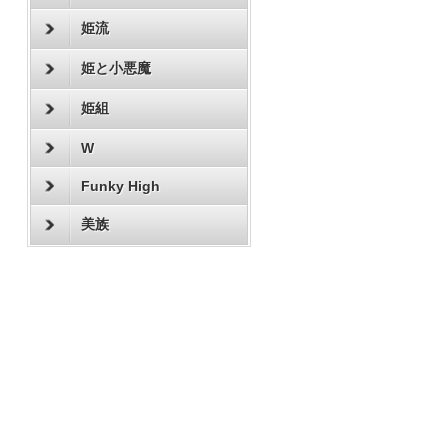
姫流
姫と小悪魔
姫組
W
Funky High
美族