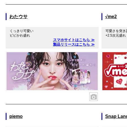
わたウサ
√me2
くっきり可愛い
可愛さを突き
ビビかわ盛れ
+2.5次元盛れ
スマホサイトはこちら ≫
製品リリースはこちら ≫
piemo
Snap Lan