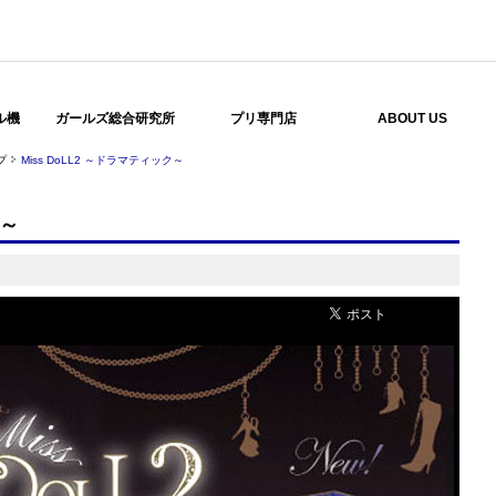
ル機
ガールズ総合研究所
プリ専門店
ABOUT US
プ
Miss DoLL2 ～ドラマティック～
ク～