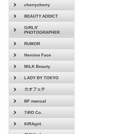
cherrycherry
BEAUTY ADDICT
GiRLS’
PHOTOGRAPHER
RUMOR
Heroine Face
MiLK Beauty
LADY BY TOKYO
カオフェチ
BF manual
7iRO Co.
KIRAgirl.