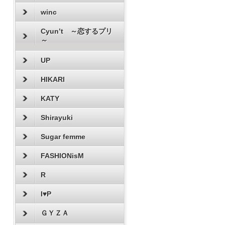
winc
Cyun’t ～恋するプリ
～
UP
HIKARI
KATY
Shirayuki
Sugar femme
FASHIONisM
R
I♥P
ＧＹＺＡ