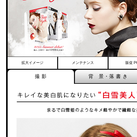
拡大イメージ
メンテナンス
販促 P
撮 影
背 景・落 書 き