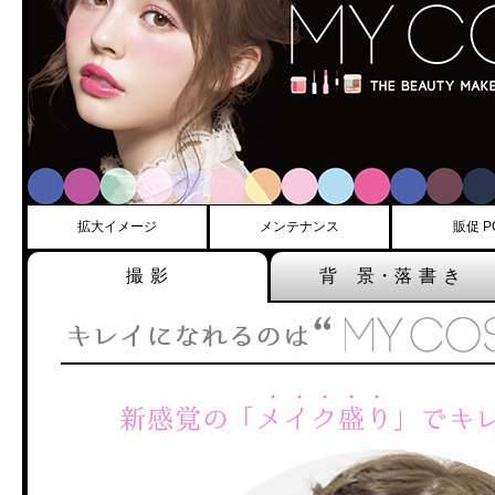
拡大イメージ
メンテナンス
販促 P
撮 影
背 景・落 書 き