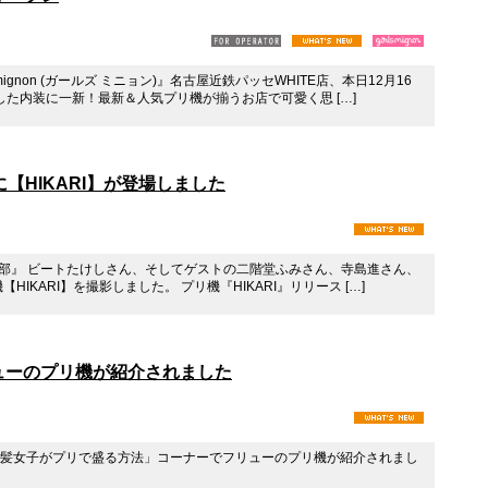
ignon (ガールズ ミニョン)』名古屋近鉄パッセWHITE店、本日12月16
た内装に一新！最新＆人気プリ機が揃うお店で可愛く思 […]
【HIKARI】が登場しました
！特捜部』 ビートたけしさん、そしてゲストの二階堂ふみさん、寺島進さん、
KARI】を撮影しました。 プリ機『HIKARI』リリース […]
フリューのプリ機が紹介されました
号』 「黒髪女子がプリで盛る方法」コーナーでフリューのプリ機が紹介されまし