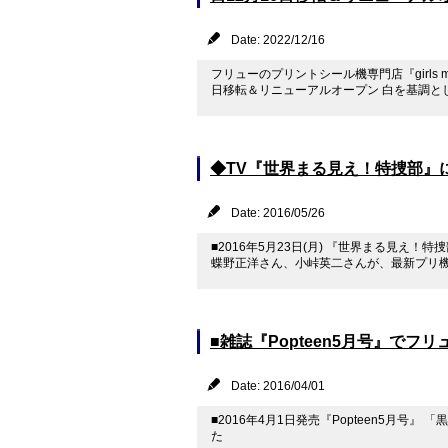
Date: 2022/12/16
フリューのプリントシール機専門店『girls m
日移転＆リニューアルオープン 白を基調とし
◆TV『世界まる見え！特捜部』に
Date: 2016/05/26
■2016年5月23日(月) 『世界まる見え
蝶野正洋さん、小峠英二さんが、最新プリ機【HI
■雑誌『Popteen5月号』で
Date: 2016/04/01
■2016年4月1日発売『Popteen5月
た