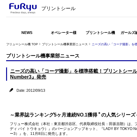
プリントシール
NEWS
オペレーター様
プリントシール機
ガールズ
フリューシール機 TOP
プリントシール機事業部ニュース
ニーズの高い「コーデ撮影」を標準搭
プリントシール機事業部ニュース
ニーズの高い「コーデ撮影」を標準搭載！プリントシール機『L
Number3』発売
Date: 2012/09/13
＊
～業界誌ランキング5ヶ月連続NO.1獲得
の人気シリーズ
フリュー株式会社（本社：東京都渋谷区、代表取締役社長：田坂吉朗）は、プリン
ディ バイ トウキョウ）』のバージョンアップキット、『LADY BY TOKYO N
ー3）』を、11月8日に発売します。