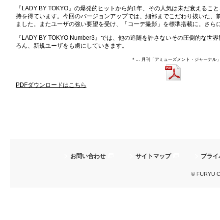
『LADY BY TOKYO』の爆発的ヒットから約1年、その人気は未だ衰える
持を得ています。今回のバージョンアップでは、細部までこだわり抜いた、
ました。またユーザの強い要望を受け、「コーデ撮影」を標準搭載に。さら
『LADY BY TOKYO Number3』では、他の追随を許さないその圧倒的
ろん、新規ユーザをも虜にしていきます。
＊… 月刊「アミューズメント・ジャーナル」2
PDFダウンロードはこちら
お問い合わせ
サイトマップ
プライ
© FURYU Cor