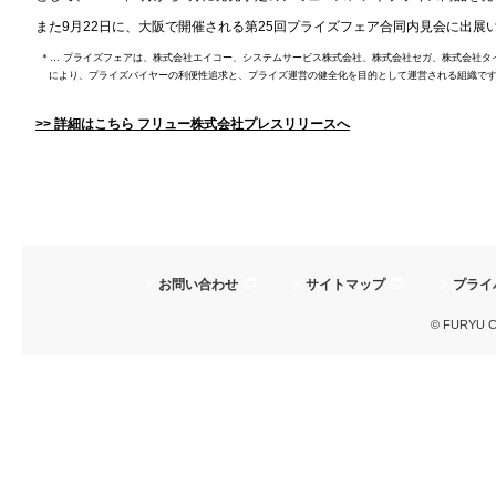
また9月22日に、大阪で開催される第25回プライズフェア合同内見会に出展
＊… プライズフェアは、株式会社エイコー、システムサービス株式会社、株式会社セガ、株式会社タ
により、プライズバイヤーの利便性追求と、プライズ運営の健全化を目的として運営される組織で
>> 詳細はこちら フリュー株式会社プレスリリースへ
お問い合わせ
サイトマップ
プライ
© FURYU Cor