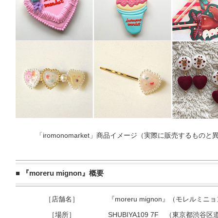
「iromonomarket」商品イメージ（実際に販売するも
■ 『moreru mignon』概要
［店舗名］
『moreru mignon』（モレルミニ
［場所］
SHUBIYA109 7F （東京都渋谷区道