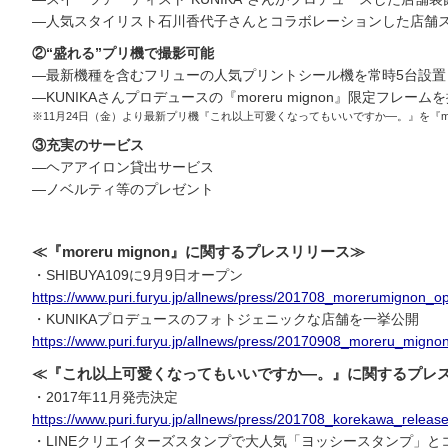
―人気スタイリスト石川香代子さんとコラボレーションした店舗
②“盛れる”プリ機で撮影可能
―最新機種を含むフリューの人気プリントシール機を常時5台設置
―KUNIKAさんプロデュースの『moreru mignon』限定フレーム
※11月24日（金）より最新プリ機『これ以上可愛くなってもいいですか―。』を『more
③充実のサービス
―ヘアアイロン貸出サービス
―ノベルティ等のプレゼント
≪『moreru mignon』に関するプレスリリース≫
・SHIBUYA109に9月9日オープン
https://www.puri.furyu.jp/allnews/press/201708_morerumignon_o
・KUNIKAプロデュースのフォトジェニックな店舗を一挙公開
https://www.puri.furyu.jp/allnews/press/20170908_moreru_migno
≪『これ以上可愛くなってもいいですか―。』に関するプレ
・2017年11月発売決定
https://www.puri.furyu.jp/allnews/press/201708_korekawa_release
・LINEクリエイターズスタンプで大人気「ヨッシースタンプ」と