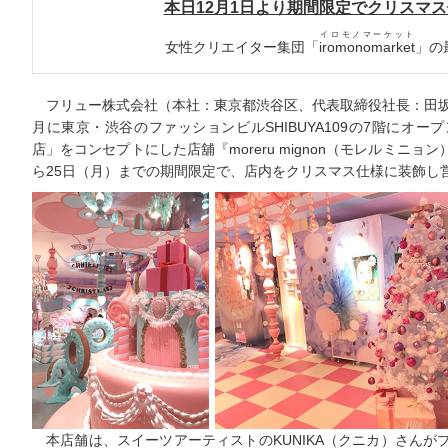
本日12月1日より期間限定でクリスマ
イロモノマーケット
女性クリエイター集団「
iromonomarket
」の
フリュー株式会社（本社：東京都渋谷区、代表取締役社長：田坂吉
月に東京・渋谷のファッションビルSHIBUYA109の7階にオー
店」をコンセプトにした店舖『moreru mignon（モレルミニョ
ら25日（月）までの期間限定で、店内をクリスマス仕様に装飾し
本店舗は、スイーツアーティストのKUNIKA（クニカ）さんがプ