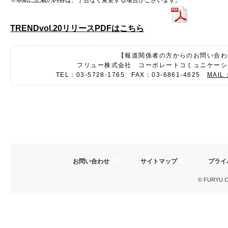
※本紙に記載の内容は、予告なく変更する場合がございます。
TRENDvol.20リリースPDFはこちら
【報道関係者の方からのお問い合わ
フリュー株式会社 コーポレートコミュニケー
TEL：03-5728-1765 FAX：03-6861-4625
MAIL：
お問い合わせ
サイトマップ
プライ
© FURYU Cor