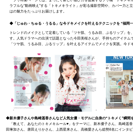
プリ特集ページでは、まったく新しい遊び方を提案するプリ機『トキメキル
ラフルな“動画映え”する「トキメキライト」が彩る撮影空間や、カバー力と
はの魅力をたっぷりお届けします。
◆「じゅわ・ちゅる・うるる」な今ドキメイクを叶えるテクニックを “福岡
トレンドのメイクとして定着している「ツヤ肌、うるみ目、ぷるリップ」を
す。人気ドラマへの出演で話題となった今田美桜さんが、手持ちのアイテム
「ツヤ肌、うるみ目、ぷるリップ」を叶えるアイテムでメイクを実践。今ド
◆新木優子さんや島崎遥香さんなど人気女優・モデルに自身の“トキメく”瞬間
「教えて、あなたのトキメキルール♥」をテーマに、新木優子さん、島崎遥香
田琳加さん、唐田えりかさん、上西星来さん、高橋愛さんら総勢8名にインタ