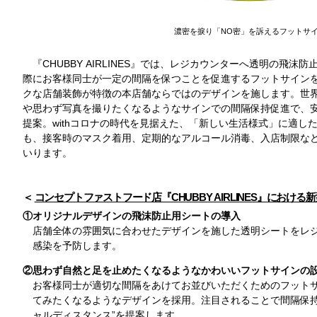
濃密を捩り「NO密」を訴えるフットサ
『CHUBBY AIRLINES』では、レジカウンターへ透明の飛
際にお客様同士が一定の間隔を保つことを促進するフットサイン
クな店舗装飾が特徴の本店舗ならではのデザインを施します。世
や思わず写真を撮りたくなるようなサインでの間隔保持促進で、安
提案。withコロナの時代を見据えた、「新しい生活様式」に適し
も、接客時のマスク着用、定期的なアルコール消毒、入店制限な
いります。
コンセプトファストフード店『CHUBBY AIRLINES』におけ
①オリジナルデザインの飛沫防止用シートの導入
店舗全体の雰囲気に合わせたデザインを施した透明シートをレ
感染を予防します。
②思わず自然と足を止めたくなるようなかわいいフットサインの
お客様同士が適切な間隔をあけてお並びいただくためのフット
てみたくなるようなデザインを採用。注目されることで間隔保持
ャルディスタンス”を提案します。