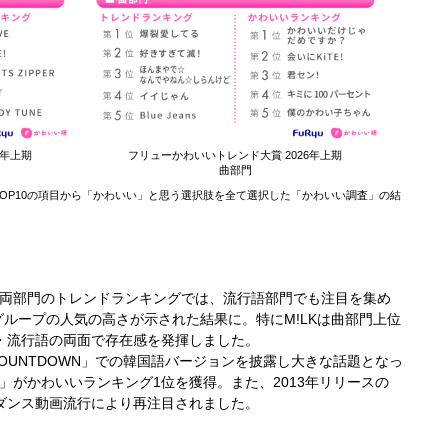
6年上期
フリューかわいいトレンド大賞 2026年上期
曲部門
OP10の項目から「かわいい」と思う選択肢を全て選択した「かわいい調査」の結
両部門のトレンドランキングでは、流行語部門でも注目を集め
グループの人気の高さが示された結果に。特にM!LKは曲部門上位
・流行語の両面で存在感を発揮しました。
OUNTDOWN」での韓国語バージョンを披露し大きな話題となっ
」がかわいいランキング1位を獲得。また、2013年リリースの
kのダンス動画流行により再注目されました。