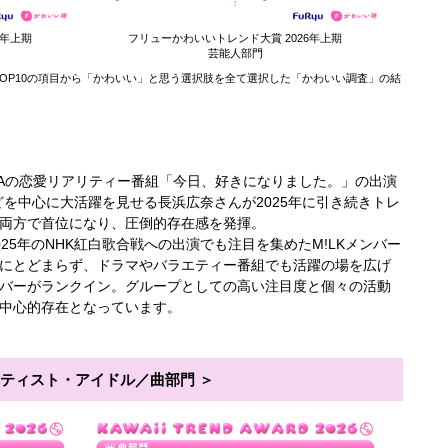
6年上期
フリューかわいいトレンド大賞 2026年上期
芸能人部門
OP10の項目から「かわいい」と思う選択肢を全て選択した「かわいい調査」の結
MAの恋愛リアリティー番組「今日、好きになりました。」の出演
などを中心に大活躍を見せる長浜広奈さんが2025年に引き続きトレ
両方で首位になり、圧倒的存在感を発揮。
25年のNHK紅白歌合戦への出演でも注目を集めたM!LKメンバー
にとどまらず、ドラマやバラエティー番組でも活躍の場を広げ
バーがランクイン。グループとしての高い注目度と個々の活動
中心的存在となっています。
ティスト・アイドル／曲部門