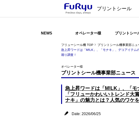
プリントシール
NEWS
オペレーター様
プリントシー
フリューシール機 TOP
プリントシール機事業部ニュ
急上昇ワードは「M!LK」、「モナキ」、デコアイテム
堀り調査！
オペレーター様
プリントシール機事業部ニュース
急上昇ワードは「M!LK」、「
「フリューかわいいトレンド大賞 
ナキ」の魅力とは？人気のワケ
Date: 2026/06/25