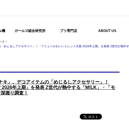
ル機
ガールズ総合研究所
プリ専門店
ABOUT US
ース
の「めじるしアクセサリー」！「フリューかわいいトレンド大賞 2026年上期」を発表 Z世代が熱中
モナキ」、デコアイテムの「めじるしアクセサリー」！
2026年上期」を発表 Z世代が熱中する「M!LK」・「モ
を深堀り調査！