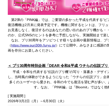
第2弾の「PINK編」では、ご要望の多かった平成を代表する“ピ
復活機種は2月末に発表予定です。機種に関するヒントは、フリュ
お見逃しなく。復活するのはあなたの思い出のあのプリ機かも・
のか、公式SNSのヒントを参考に予想しながら、実施開始まで楽
なお、プリ30周年をアソビつくす様々な企画や最新情報は、プ
（
https://www.puri30th.furyu.jp/
）にて公開中。みなさまに感謝の気
画を存分にお楽しみください。
プリ30周年特別企画「DEAR 令和&平成 ウチらの伝説プリ 
平成・令和を代表する“伝説のプリ機”の写り・落書き・デザイ
し、当時風の体験ができるようになった「ウチらの伝説プリ」企画の
多くのユーザーから愛され、令和の今でも復活を望む声が多い、
す。なお、「PINK編」は『Bloomit』ではな
実施期間
2026年3月2日（月）～6月30日（火）