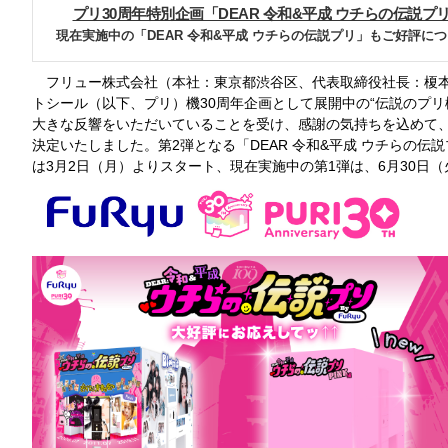
プリ30周年特別企画「DEAR 令和&平成 ウチらの伝説プリ
現在実施中の「DEAR 令和&平成 ウチらの伝説プリ」もご好評に
フリュー株式会社（本社：東京都渋谷区、代表取締役社長：榎
トシール（以下、プリ）機30周年企画として展開中の“伝説のプリ
大きな反響をいただいていることを受け、感謝の気持ちを込めて、
決定いたしました。第2弾となる「DEAR 令和&平成 ウチらの伝説プ
は3月2日（月）よりスタート、現在実施中の第1弾は、6月30日