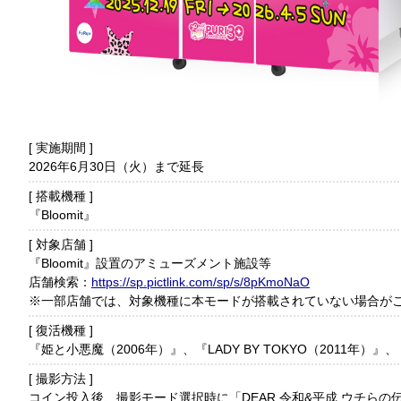
実施期間
2026年6月30日（火）まで延長
搭載機種
『Bloomit』
対象店舗
『Bloomit』設置のアミューズメント施設等
店舗検索：
https://sp.pictlink.com/sp/s/8pKmoNaO
※一部店舗では、対象機種に本モードが搭載されていない場合が
復活機種
『姫と小悪魔（2006年）』、『LADY BY TOKYO（2011年）』、『
撮影方法
コイン投入後、撮影モード選択時に「DEAR 令和&平成 ウチら