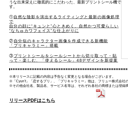
うな出来栄えに徹底的にこだわった、最新プリントシール機で
す。
①
自然な陰影を演出するライティングと最新の画像処理
で
自分の顔に“キュンと”心ときめく、自然かつ可愛らしい
“なちゅカワフェイス”な仕上がりに
②
自分似のキャラクター画像を作成できる新機能
「プリキャラミー」搭載
③
プリントシールをシールシートから切り取って・貼
って・楽しむ、「使えるシール」48デザインを新提案
※本リリースに記載の内容は予告なく変更となる場合がございます。
※「Cyun’t」「恋するプリ」、「プリキャラミー」他は、フリュー株式会
※その他会社名、製品名、サービス名等は、それぞれ各社の商標または登録
リリースPDFはこちら