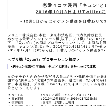
恋愛４コマ漫画「キュン’と
2016年10月3日よりTwitte
～12月1日からはイケメン動画を日替わりで
フリュー株式会社(本社：東京都渋谷区、代表取締役社長：
めかせる最新プリントシール機(以下、プリ機)『Cyun’t(
下、『Cyun’t』)の商品プロモーションとして、本商品を
漫画「キュン’と劇場」を、2016年10月3日(月)よりTwi
2016年12月1日(木)からは、日替わりのイケメン動画を
＜プリ機『Cyun’t』プロモーション概要＞
■胸キュン恋愛4コマ漫画「キュン’と劇場」をTwitterにて連載
女の子を心ときめかせる写りの仕上がりや機能を備えた最新プ
開する“胸キュン”恋愛4コマ漫画を、週に3回、2か月間かけて
す。本漫画は、プリ機『Cyun’t』にてイメージモデルを務
公となっております。
タイトル ：キュン’と劇場 (キュントげきじょう)
実施期間 ：2016年10月3日(月)～2016年11月26日(土)
投稿曜日 ：月曜日、水曜日、土曜日