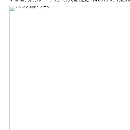
Twitterアカウント ：フリューのプリ機【公式】(@FURYU_Puri) (
https: