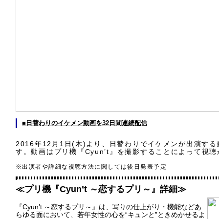
■日替わりのイケメン動画を32日間連続配信
2016年12月1日(木)より、日替わりでイケメンが出演す
す。動画はプリ機『Cyun’t』を撮影することによって視
※出演者や詳細な視聴方法に関しては後日発表予定
≪プリ機『Cyun’t ～恋するプリ～』詳細≫
『Cyun’t ～恋するプリ～』は、写りの仕上がり・機能などあ
らゆる面において、若年女性の心を“キュンと”ときめかせるよ