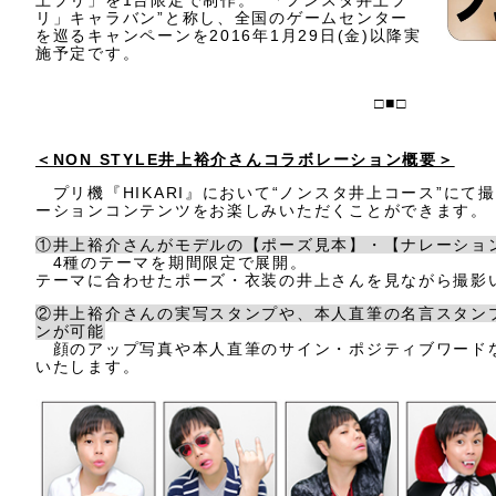
上プリ」を1台限定で制作。“ 「ノンスタ井上プ
リ」キャラバン”と称し、全国のゲームセンター
を巡るキャンペーンを2016年1月29日(金)以降実
施予定です。
□■□
＜NON STYLE井上裕介さんコラボレーション概要＞
プリ機『HIKARI』において“ノンスタ井上コース”にて
ーションコンテンツをお楽しみいただくことができます。
①井上裕介さんがモデルの【ポーズ見本】・【ナレーション
4種のテーマを期間限定で展開。
テーマに合わせたポーズ・衣装の井上さんを見ながら撮影
②井上裕介さんの実写スタンプや、本人直筆の名言スタン
ンが可能
顔のアップ写真や本人直筆のサイン・ポジティブワードな
いたします。