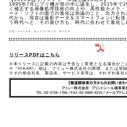
1995年7月にプリ機が世の中に誕生し、2015年で
く補正する画像処理技術の向上や、高性能カメラ・
ード・ソフトの面での進化は勿論のこと、出力され
代から、現在は撮影データをスマートフォンに転送し、
う時代へと、その遊び方も、時代に合わせて進化し
[*2]…ソーシャル・ネットワーキング・サービス
リリースPDFはこちら
※本リリースに記載の内容は予告なく変更となる場合がご
※『HIKARI』他は、フリュー株式会社の商標、または登
※その他会社名、製品名、サービス名等は、それぞれ各社