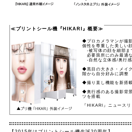
≪プリントシール機『HIKARI』概要≫
◆プロカメラマンが撮
個性を尊重した美しい
-被写体の顔を細部ま
必要箇所にのみ最適な
-自然な立体感/奥行
◆黒目の大きさ・メイ
階から自分好みに調整
◆撮り直し機能を新搭
◆奥行感のある撮影背
ツを搭載
『HIKARI』ニュース
【2015年はプリントシール機生誕20周年】