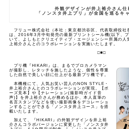
外観デザインが井上裕介さん仕
「ノンスタ井上プリ」が全国を巡るキ
フリュー株式会社（本社：東京都渋谷区、代表取締役社
は、2016年3月中旬発売の最新プリントシール機(以下、プリ
いて、よしもとクリエイティブ・エージェンシー所属の人気お
上裕介さんとのコラボレーションを実施いたします。
□■□
プリ機『HIKARI』は、まるでプロカメラマン
が撮影し、レタッチを施したような、個性を尊重
した自然で美しい顔に仕上がる最新プリ機です。
本機種にて、人気お笑い芸人のNON STYLE・
井上裕介さんとのコラボレーションが実現。【ポ
ーズ見本】や【ナレーション(撮影時ガイド音
声)】を井上裕介さんが務めるほか、本人直筆の
名言スタンプなどを使い撮影画像をデコレーショ
ンすることができる「ノンスタ井上コース」を搭
載いたします。
加えて、『HIKARI』の外観デザインを井上裕
介さんコラボバージョンに変更した「ノンスタ井