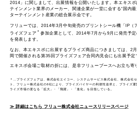
2014」に関しまして、出展情報を公開いたします。本エキス
テインメント業界のメーカー、関連企業が一堂に会する“国内最
ターテインメント産業の総合展示会です。
フリューでは、2014年3月中旬発売のプリントシール機「IP
＊
ライズフェア
参加企業として、2014年7月から9月に発売予
を発表します。
なお、本エキスポに出展するプライズ商品につきましては、2月
岡で開催される第35回プライズフェア合同内見会にも出展予定
エキスポ会場ご取材の折には、是非フリューブースへお立ち寄
＊…プライズフェアは、株式会社エイコー、システムサービス株式会社、株式会社
ト、フリュー株式会社の6社により、プライズバイヤーの利便性追求と、プライズ運
ライズ市場の更なる「拡大」・「飛躍」・「進化」を目指している。
≫ 詳細はこちら フリュー株式会社ニュースリリースページ