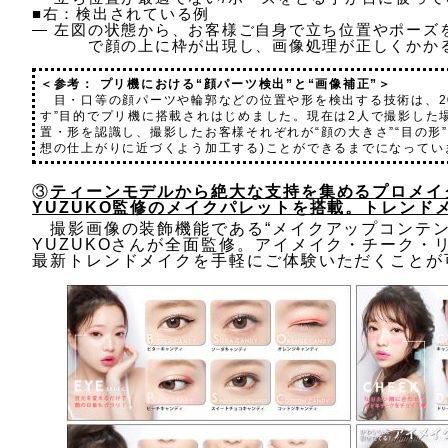
■右：検出されている例
― 左図の状態から、お客様ご自身で立ち位置やポーズ
で顔の上に枠が出現し、画像処理が正しくかか
＜参考： プリ機における“顔パーツ検出”と“画像補正”＞
目・口等の顔パーツや輪郭などの位置や形を検出する技術は、20
す”目的でプリ機に搭載されはじめました。現在は2人で撮影した
置・形を認識し、撮影したお客様それぞれが“顔の大きさ”“目の形
想の仕上がりに近づくよう加工する)ことができるまでになってい
③
ティーンモデルから絶大な支持を集めるプロメイ
YUZUKO監修のメイクパレットを搭載。トレンド
撮影画像の装飾機能である“メイクアップコンテン
YUZUKOさんが全面監修。アイメイク・チーク・
最新トレンドメイクを手軽にご体験いただくことが