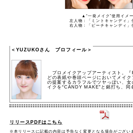
▲“一発メイク”使用イメ
左人物：「ミントキャンディ」
右人物：「ピーチキャンディ」
＜YUZUKOさん プロフィール＞
プロメイクアップアーティスト。『Pop
どの表紙や巻頭ページにおいてメイク
の提案するカラフルでツヤっぽい、女
イクを“CANDY MAKE”と銘打ち
リリースPDFはこちら
※本リリースに記載の内容は予告なく変更となる場合がござい