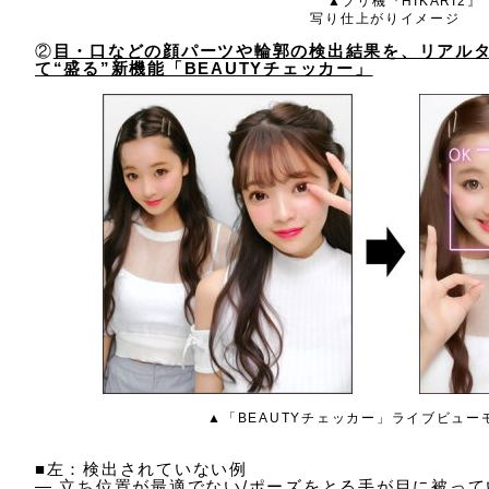
▲プリ機『HIKARI2』
写り仕上がりイメージ
②
目・口などの顔パーツや輪郭の検出結果を、リアル
て“盛る”新機能「BEAUTYチェッカー」
▲「BEAUTYチェッカー」ライブビュー
■左：検出されていない例
― 立ち位置が最適でない/ポーズをとる手が目に被って