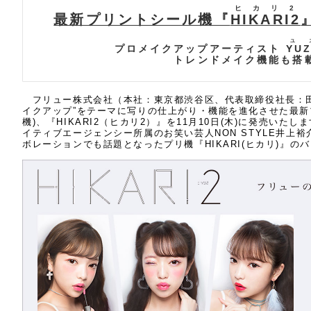
ヒカリ2
最新プリントシール機『
HIKARI2
ユ
プロメイクアップアーティスト
YU
トレンドメイク機能も搭
フリュー株式会社（本社：東京都渋谷区、代表取締役社長：田
イクアップ”をテーマに写りの仕上がり・機能を進化させた最新
機)、『HIKARI2（ヒカリ2）』を11月10日(木)に発売い
イティブエージェンシー所属のお笑い芸人NON STYLE井上裕
ボレーションでも話題となったプリ機『HIKARI(ヒカリ)』