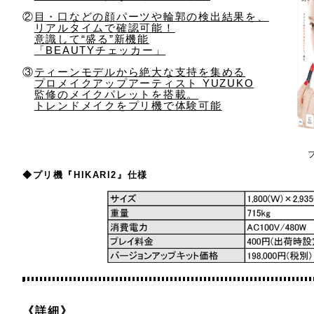
②
目・口などの顔パーツや輪郭の検出結果を、
リアルタイムで確認可能！
意識して“盛る”新機能
「BEAUTYチェッカー」
③
ティーンモデルから絶大な支持を集める
プロメイクアップアーティスト YUZUKO
監修のメイクパレットを搭載。
トレンドメイクをプリ機で体験可能
◆プリ機『HIKARI2』仕様
《詳細》