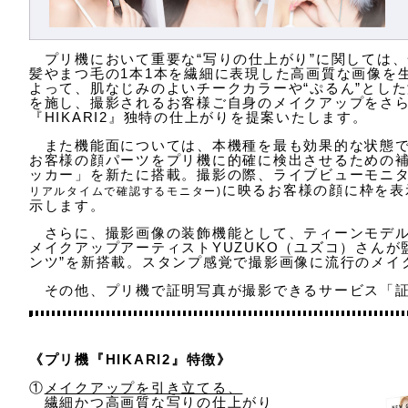
プリ機において重要な“写りの仕上がり”に関しては
髪やまつ毛の1本1本を繊細に表現した高画質な画像を
よって、肌なじみのよいチークカラーや“ぷるん”とし
を施し、撮影されるお客様ご自身のメイクアップをさ
『HIKARI2』独特の仕上がりを提案いたします。
また機能面については、本機種を最も効果的な状態で
お客様の顔パーツをプリ機に的確に検出させるための補助
ッカー」を新たに搭載。撮影の際、ライブビューモニ
に映るお客様の顔に枠を表
リアルタイムで確認するモニター)
示します。
さらに、撮影画像の装飾機能として、ティーンモデル
メイクアップアーティストYUZUKO（ユズコ）さんが
ンツ”を新搭載。スタンプ感覚で撮影画像に流行のメイ
その他、プリ機で証明写真が撮影できるサービス「証
《プリ機『HIKARI2』特徴》
①
メイクアップを引き立てる、
繊細かつ高画質な写りの仕上がり