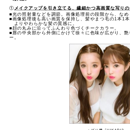
①
メイクアップを引き立てる、繊細かつ高画質な写りの
■光の照射量などを調節。画像処理前の段階から、なめ
■画像処理後も高い画質を保持し、髪やまつ毛の1本1
よりやわらかな髪の質感に。
■顔の丸みに沿ってふんわり色づくチークカラー。
■唇の中央部から外側にかけて徐々に色味が広がり、艶
ー。