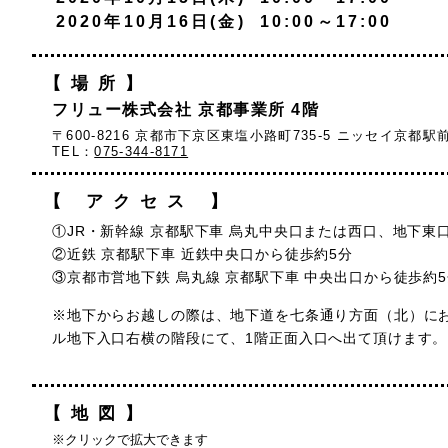
2020年10月16日(金) 10:00～17:00
【場所】
フリュー株式会社 京都事業所 4階
〒600-8216 京都市下京区東塩小路町735-5 ニッセイ京都駅
TEL：
075-344-8171
【 アクセス 】
①JR・新幹線 京都駅下車 烏丸中央口または西口、地下東
②近鉄 京都駅下車 近鉄中央口から徒歩約5分
③京都市営地下鉄 烏丸線 京都駅下車 中央出口から徒歩約
※地下からお越しの際は、地下道を七条通り方面（北）に
ル地下入口右横の階段にて、1階正面入口へ出て頂けます。
【地図】
※クリックで拡大できます