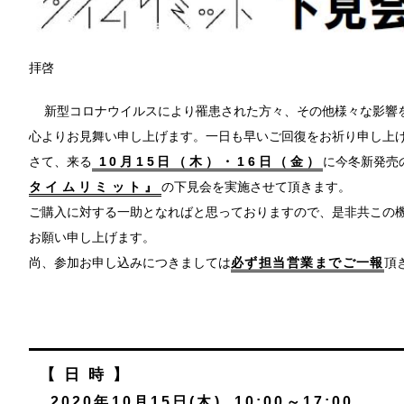
拝啓
新型コロナウイルスにより罹患された方々、その他様々な影響
心よりお見舞い申し上げます。一日も早いご回復をお祈り申し上
さて、来る
10月15日（木）・16日（金）
に今冬新発売
タイムリミット』
の下見会を実施させて頂きます。
ご購入に対する一助となればと思っておりますので、是非共この
お願い申し上げます。
尚、参加お申し込みにつきましては
必ず担当営業までご一報
頂
【日時】
2020年10月15日(木) 10:00～17:00