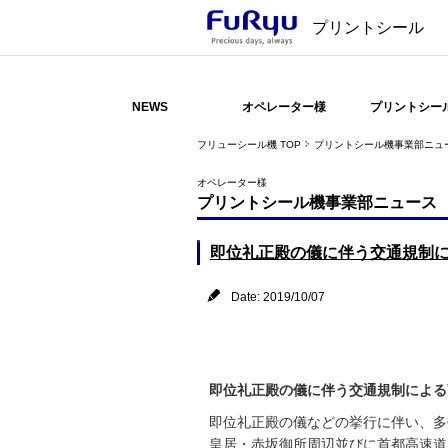
プリントシール
NEWS
オペレーター様
プリントシー
フリューシール機 TOP
プリントシール機事業部ニュ
オペレーター様
プリントシール機事業部ニュース
即位礼正殿の儀に伴う交通規制
Date: 2019/10/07
即位礼正殿の儀に伴う交通規制による
即位礼正殿の儀などの挙行に伴い、多
皇居・赤坂御所周辺並びに首都高速道