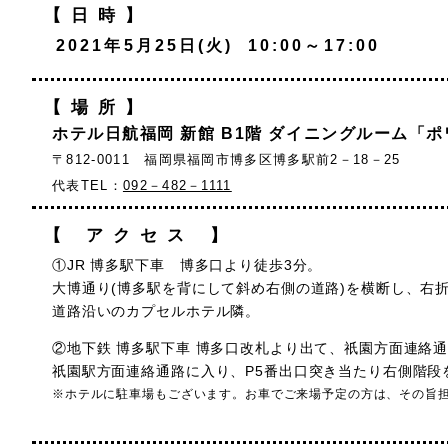
【日時】
2021年5月25日(火) 10:00～17:00
【場所】
ホテル日航福岡 新館 B1階 ダイニングルーム「
〒812-0011 福岡県福岡市博多区博多駅前2－18－25
代表TEL：
092－482－1111
【 アクセス 】
①JR 博多駅下車 博多口より徒歩3分。
大博通り(博多駅を背にして斜め右側の道路)を横断し、右
道路沿いのカプセルホテル隣。
②地下鉄 博多駅下車 博多口改札より出て、祇園方面連絡
祇園駅方面連絡通路に入り、P5番出口突き当たり右側階段
※ホテルに駐車場もございます。お車でご来場予定の方は、その旨