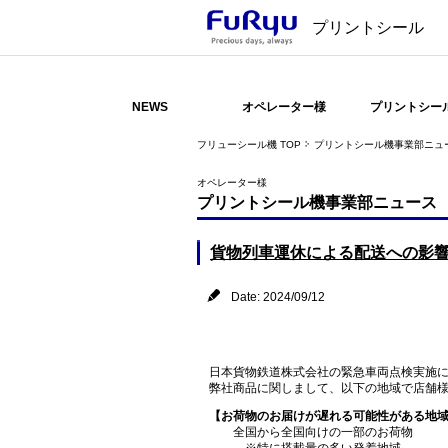
プリントシール
NEWS
オペレーター様
プリントシー
フリューシール機 TOP
プリントシール機事業部ニュ
オペレーター様
プリントシール機事業部ニュース
貨物列車運休による配送への影
Date: 2024/09/12
日本貨物鉄道株式会社の緊急車両点検実施
弊社商品に関しまして、以下の地域で店舗
【お荷物のお届けが遅れる可能性がある地
全国から全国向けの一部のお荷物