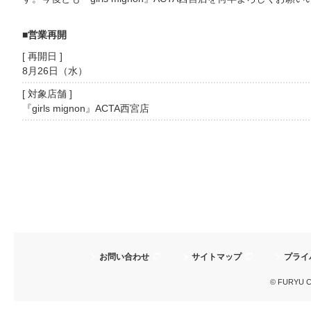
■営業再開
再開日
8月26日（水）
対象店舗
『girls mignon』ACTA西宮店
お問い合わせ
サイトマップ
プライ
© FURYU Cor