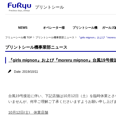
プリントシール
NEWS
オペレーター様
プリントシール機
ガールズ
フリューシール機 TOP
プリントシール機事業部ニュース
『girls mignon』および『mo
プリントシール機事業部ニュース
『girls mignon』および『moreru mignon』台風
Date: 2019/10/11
台風19号接近に伴い、下記店舗は10月12日（土）を臨時休業と
いませんが、何卒ご理解ご了承くださいますようお願い申し上げ
10月12日(土) 休業店舗