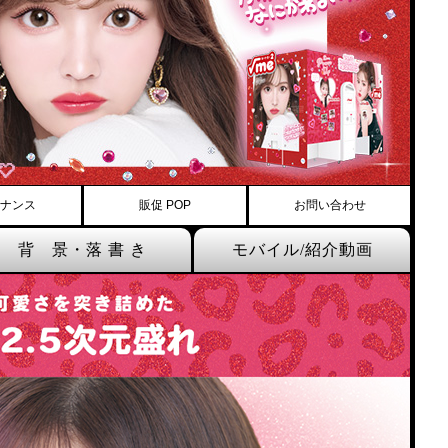
ナンス
販促 POP
お問い合わせ
背 景・落 書 き
モバイル/紹介動画