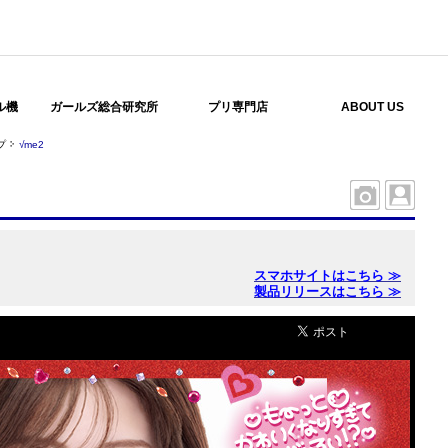
ル機
ガールズ総合研究所
プリ専門店
ABOUT US
プ
√me2
スマホサイトはこちら ≫
製品リリースはこちら ≫