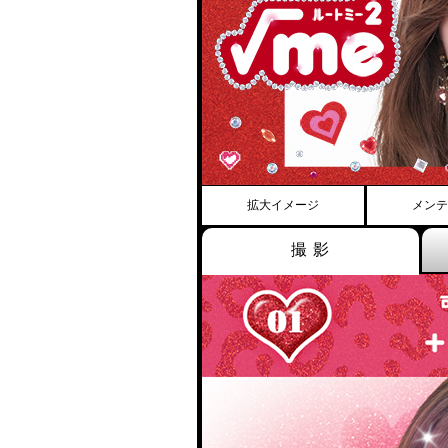
拡大イメージ
メンテ
撮 影