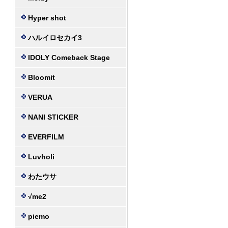
Hyper shot
ハルイロセカイ3
IDOLY Comeback Stage
Bloomit
VERUA
NANI STICKER
EVERFILM
Luvholi
わたウサ
√me2
piemo