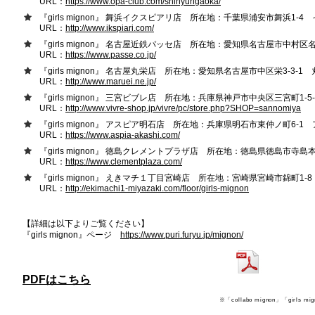
URL：
https://www.opa-club.com/shinyurigaoka/
『girls mignon』 舞浜イクスピアリ店 所在地：千葉県浦安市舞浜1-4
URL：
http://www.ikspiari.com/
『girls mignon』 名古屋近鉄パッセ店 所在地：愛知県名古屋市中村区名駅
URL：
https://www.passe.co.jp/
『girls mignon』 名古屋丸栄店 所在地：愛知県名古屋市中区栄3-3-1 丸
URL：
http://www.maruei.ne.jp/
『girls mignon』 三宮ビブレ店 所在地：兵庫県神戸市中央区三宮町1-5
URL：
http://www.vivre-shop.jp/vivre/pc/store.php?SHOP=sannomiya
『girls mignon』 アスピア明石店 所在地：兵庫県明石市東仲ノ町6-1
URL：
https://www.aspia-akashi.com/
『girls mignon』 徳島クレメントプラザ店 所在地：徳島県徳島市寺島
URL：
https://www.clementplaza.com/
『girls mignon』 えきマチ１丁目宮崎店 所在地：宮崎県宮崎市錦町1
URL：
http://ekimachi1-miyazaki.com/floor/girls-mignon
【詳細は以下よりご覧ください】
『girls mignon』ページ
https://www.puri.furyu.jp/mignon/
PDFはこちら
※「collabo mignon」「gi