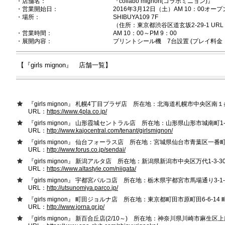
・店舗名：
『collabo mignon(コラボミニョン)』
・営業開始日：
2016年3月12日（土）AM 10：00オープ
・場所：
SHIBUYA109 7F
（住所：東京都渋谷区道玄坂2-29-1 URL
・営業時間：
AM 10：00～PM 9：00
・展開内容：
プリントシール機 7台設置 (プレイ料金：
【『girls mignon』 店舗一覧】
『girls mignon』 札幌4丁目プラザ店 所在地：北海道札幌市中央区南１
URL：
https://www.4pla.co.jp/
『girls mignon』 山形霞城セントラル店 所在地：山形県山形市城南町1-1
URL：
http://www.kajocentral.com/tenant/girlsmignon/
『girls mignon』 仙台フォーラス店 所在地：宮城県仙台市青葉区一番町3-
URL：
http://www.forus.co.jp/sendai/
『girls mignon』 新潟アルタ店 所在地：新潟県新潟市中央区万代1-3-30
URL：
https://www.altastyle.com/niigata/
『girls mignon』 宇都宮パルコ店 所在地：栃木県宇都宮市馬場通り3-1-
URL：
http://utsunomiya.parco.jp/
『girls mignon』 町田ジョルナ店 所在地：東京都町田市原町田6-6-14
URL：
http://www.jorna.gr.jp/
『girls mignon』 新百合丘店(2/10～) 所在地：神奈川県川崎市麻生区